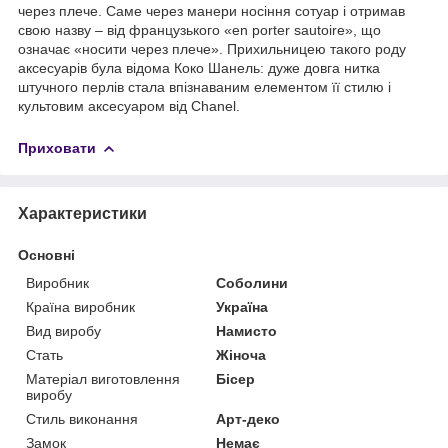
через плече. Саме через манери носіння сотуар і отримав
свою назву – від французького «en porter sautoire», що
означає «носити через плече». Прихильницею такого роду
аксесуарів була відома Коко Шанель: дуже довга нитка
штучного перлів стала впізнаваним елементом її стилю і
культовим аксесуаром від Chanel.
Приховати
Характеристики
Основні
Виробник
Соболини
Країна виробник
Україна
Вид виробу
Намисто
Стать
Жіноча
Матеріал виготовлення
Бісер
виробу
Стиль виконання
Арт-деко
Замок
Немає