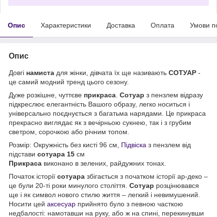
Опис
Характеристики
Доставка
Оплата
Умови п
Опис
Довгі
намиста
для жінки, дівчата їх ще називають
СОТУАР
-
це самий модний тренд цього сезону.
Дуже розкішне, чуттєве
прикраса
.
Сотуар
з пензлем відразу
підкреслює елегантність Вашого образу, легко носиться і
універсально поєднується з багатьма нарядами. Це прикраса
прекрасно виглядає як з вечірньою сукнею, так і з грубим
светром, сорочкою або річним топом.
Розмір: Окружність без кисті 96 см,
Підвіска
з пензлем від
підстави
сотуара 15
см
Прикраса
виконано в зелених, райдужних тонах.
Початок історії
сотуара
збігається з початком історії ар-деко –
це були 20-ті роки минулого століття.
Сотуар
розцінювався
ще і як символ нового стилю життя – легкий і невимушений.
Носити цей
аксесуар
прийнято було з певною часткою
недбалості: намотавши на руку, або ж на спині, перекинувши