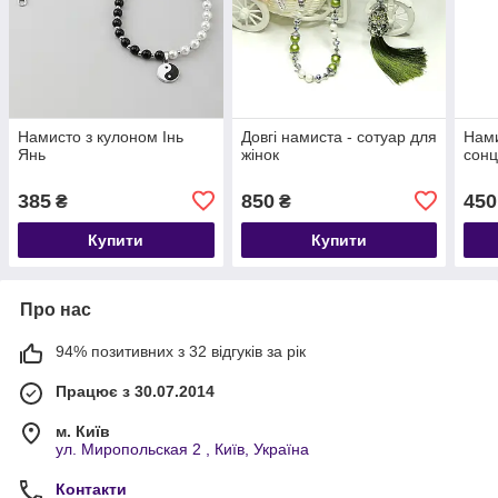
Намисто з кулоном Інь
Довгі намиста - сотуар для
Нами
Янь
жінок
сон
385
850
450
₴
₴
Купити
Купити
Про нас
94% позитивних з 32 відгуків за рік
Працює з 30.07.2014
м. Київ
ул. Миропольская 2 , Київ, Україна
Контакти