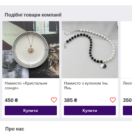
Подібні товари компанії
Намисто «Кристальне
Намисто з кулоном Інь
Лео
сонце»
Янь
450
385
350
₴
₴
Купити
Купити
Про нас