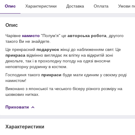
Опис
Характеристики
Доставка
Оплата
Умови п
Опис
Чарівне
намисто
"Полум'я" це
авторська робота
, другого
такого Ви не знайдете.
Це прекрасний
подарунок
жінці до наближенням свят. Це
прикраса
відмінно виглядає як влітку на відкритій зоні
декольте, так і в прохолодну погоду на одязі вносячи
неповторну родзинку в костюм.
Господиня такого
прикраси
буде мати єдиним у своєму роді
намистом!
Виконано з японської та чеського бісеру різного розміру на
шовкових нитках.
Приховати
Характеристики