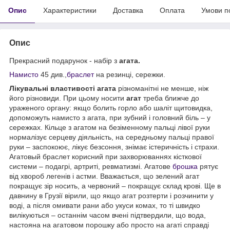
Опис
Характеристики
Доставка
Оплата
Умови п
Опис
Прекрасний подарунок - набір з
агата.
Намисто
45 див.,
браслет
на резинці, сережки.
Лікувальні властивості агата
різноманітні не менше, ніж
його різновиди. При цьому носити
агат
треба ближче до
ураженого органу: якщо болить горло або шаліт щитовидка,
допоможуть намисто з агата, при зубний і головний біль – у
сережках. Кільце з агатом на безіменному пальці лівої руки
нормалізує серцеву діяльність, на середньому пальці правої
руки – заспокоює, лікує безсоння, знімає істеричність і страхи.
Агатовый браслет корисний при захворюваннях кісткової
системи – подагрі, артриті, ревматизмі. Агатове
брошка
рятує
від хвороб легенів і астми. Вважається, що зелений агат
покращує зір носить, а червоний – покращує склад крові. Ще в
давнину в Грузії вірили, що якщо агат розтерти і розчинити у
воді, а після омивати рани або укуси комах, то ті швидко
вилікуються – останнім часом вчені підтвердили, що вода,
настояна на агатовом порошку або просто на агаті справді