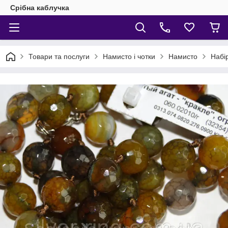
Срібна каблучка
Товари та послуги
Намисто і чотки
Намисто
Набі