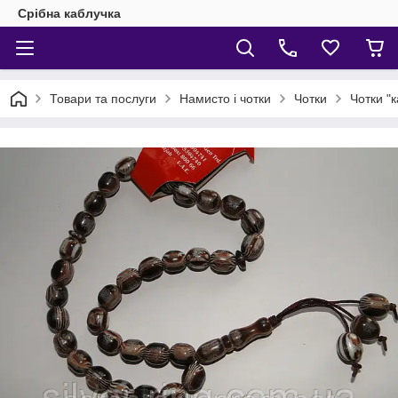
Срібна каблучка
Товари та послуги
Намисто і чотки
Чотки
Чотки "к