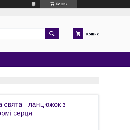
Кошик
Кошик
 свята - ланцюжок з
ормі серця