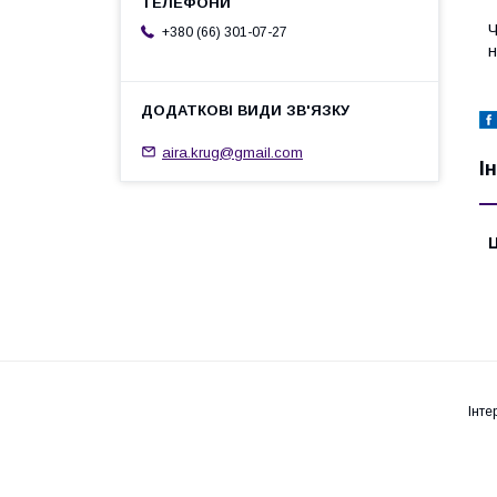
Ч
+380 (66) 301-07-27
н
aira.krug@gmail.com
І
Ц