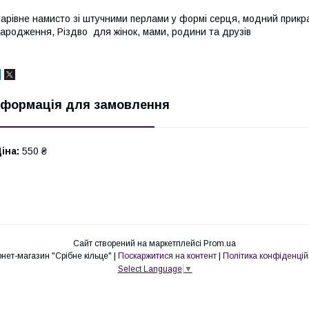
арівне намисто зі штучними перлами у формі серця, модний прикра
ародження, Різдво для жінок, мами, родини та друзів
нформація для замовлення
іна:
550 ₴
Сайт створений на маркетплейсі
Prom.ua
Інтернет-магазин "Срібне кільце" |
Поскаржитися на контент
|
Політика конфіденцій
Select Language
▼