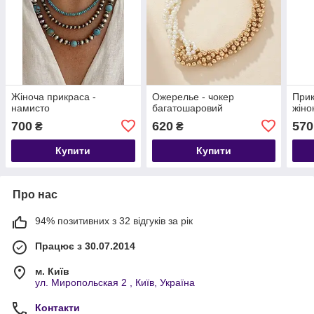
Жіноча прикраса -
Ожерелье - чокер
Прик
намисто
багатошаровий
жіно
700
620
570
₴
₴
Купити
Купити
Про нас
94% позитивних з 32 відгуків за рік
Працює з 30.07.2014
м. Київ
ул. Миропольская 2 , Київ, Україна
Контакти