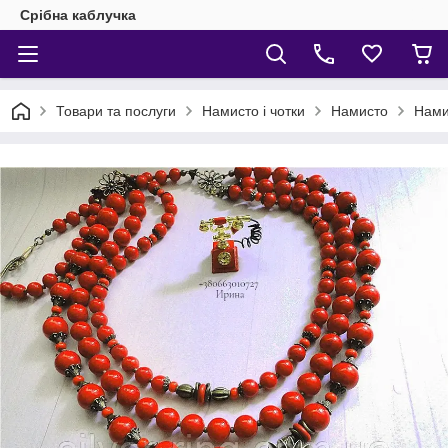
Срібна каблучка
Товари та послуги
Намисто і чотки
Намисто
Нами