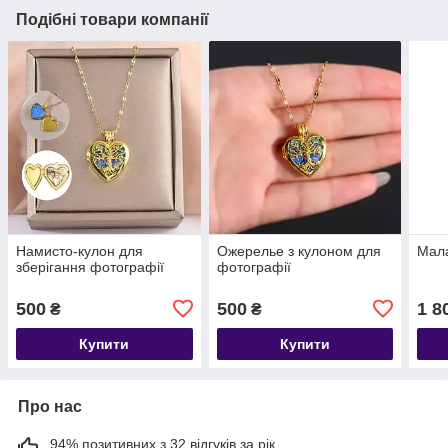
Подібні товари компанії
Намисто-кулон для
Ожерелье з кулоном для
Мала
зберігання фотографії
фотографії
500
500
1 8
₴
₴
Купити
Купити
Про нас
94% позитивних з 32 відгуків за рік