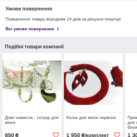
Умови повернення
Повернення товару впродовж 14 днів за рахунок покупця
Всі умови повернення
Подібні товари компанії
Довгі намиста - сотуар для
Кольє для жінок червоне
Прик
жінок
для 
біло
850
1 950
1 3
₴
₴/комплект