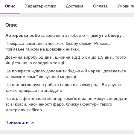
Опис
Характеристики
Доставка
Оплата
Умови п
Опис
Авторська робота
зроблена з любов'ю ―
джгут з бісеру
.
Прикраса виконано з чеського бісеру фірми "Preciosa" ,
пов'язане гачком на шовкових нитках.
Довжина виробу 52 див., ширина від 1,5 см до 1,9 див., тобто
кінці тонше, а середина товщі.
Це прикраса чудово доповнить будь-який наряд і доведеться
за смаком самої вишуканої модниці.
Ця авторська ручна робота і одна в своєму роді. Ви другого
такого прикраси не знайдете.
На жаль фотографія монітор комп'ютера не можуть передати
всієї краси, насиченості фарб, блиску і фактури такого
матеріалу як бісер.
Приховати