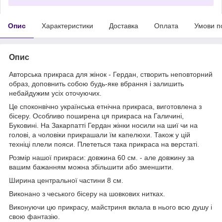
Опис
Характеристики
Доставка
Оплата
Умови п
Опис
Авторська прикраса для жінок - Гердан, створить неповторний
образ, доповнить собою будь-яке вбрання і залишить
небайдужим усіх оточуючих.
Це споконвічно українська етнічна прикраса, виготовлена ​​з
бісеру. Особливо поширена ця прикраса на Галичині,
Буковині. На Закарпатті Гердан жінки носили на шиї чи на
голові, а чоловіки прикрашали їм капелюхи. Також у цій
техніці плели пояси. Плететься така прикраса на верстаті.
Розмір нашої прикраси: довжина 60 см. - але довжину за
вашим бажанням можна збільшити або зменшити.
Ширина центральної частини 8 см.
Виконано з чеського бісеру на шовкових нитках.
Виконуючи цю прикрасу, майстриня вклала в нього всю душу і
свою фантазію.