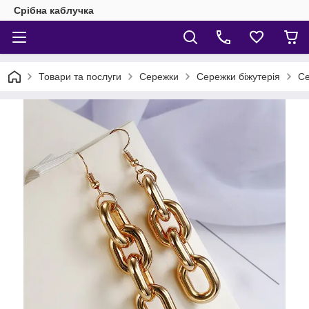
Срібна каблучка
Товари та послуги
Сережки
Сережки біжутерія
Се