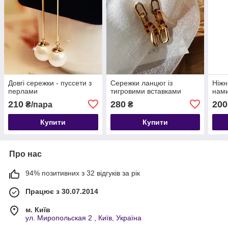
Довгі сережки - пуссети з
Сережки ланцюг із
Ніжн
перлами
тигровими вставками
нам
210
280
200
₴/пара
₴
Купити
Купити
Про нас
94% позитивних з 32 відгуків за рік
Працює з 30.07.2014
м. Київ
ул. Миропольская 2 , Київ, Україна