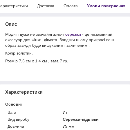
арактеристики
Доставка
Оплата
Умови повернення
Опис
Модні і дуже не звичайні жіночі
сережки
- це незамінний
аксесуар для жінки, дівчата. Завдяки цьому прикрасі ваш
образ завжди буде вишуканим і закінченим .
Колір золотий.
Розмір 7,5 см х 1,4 см , вага 7 гр.
Характеристики
Основні
Вага
7 г
Вид виробу
Сережки-підвіски
Довжина
75 мм