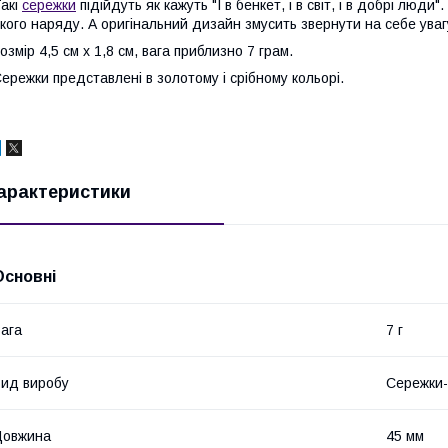
акі
сережки
підійдуть як кажуть "І в бенкет, і в світ, і в добрі люди
кого наряду. А оригінальний дизайн змусить звернути на себе уваг
озмір 4,5 см х 1,8 см, вага приблизно 7 грам.
ережки представлені в золотому і срібному кольорі.
арактеристики
Основні
ага
7 г
ид виробу
Сережки-
Довжина
45 мм