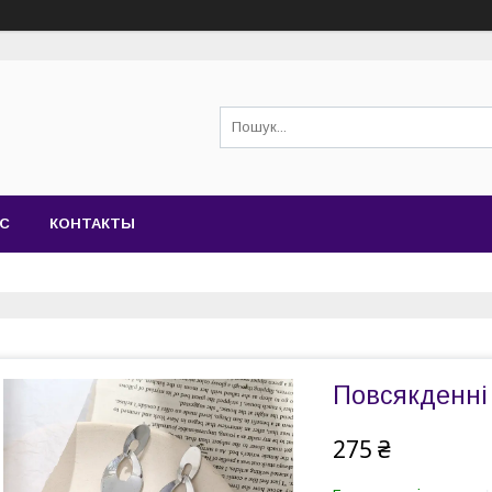
АС
КОНТАКТЫ
Повсякденні 
275 ₴