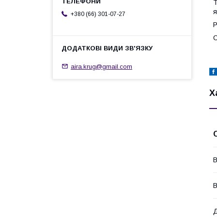
Т
я
+380 (66) 301-07-27
Р
С
aira.krug@gmail.com
Х
В
В