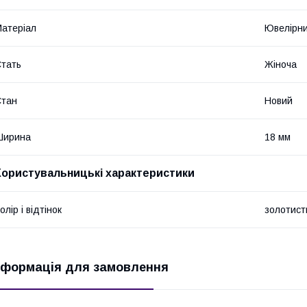
атеріал
Ювелірни
тать
Жіноча
Стан
Новий
Ширина
18 мм
Користувальницькі характеристики
олір і відтінок
золотист
нформація для замовлення