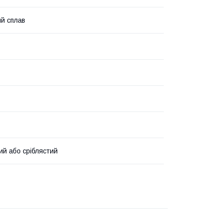
й сплав
ий або сріблястий