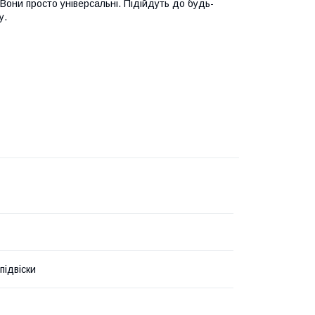
". Вони просто універсальні. Підійдуть до будь-
у.
підвіски