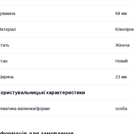
Довжина
68 мм
атеріал
Ювелірни
тать
Жіноча
Стан
Новий
Ширина
23 мм
Користувальницькі характеристики
ематика малюнка/форми
особа
нформація для замовлення