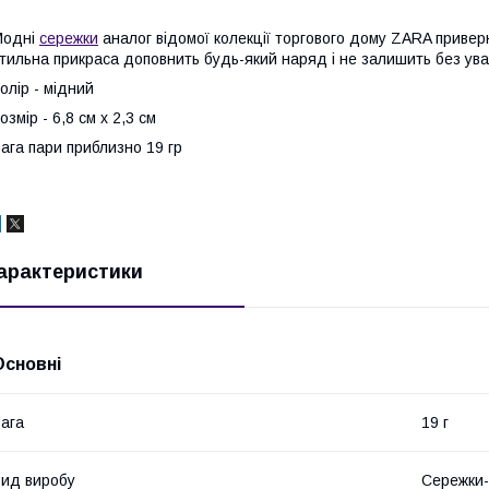
Модні
сережки
аналог відомої колекції торгового дому ZARA приверн
тильна прикраса доповнить будь-який наряд і не залишить без ува
олір - мідний
озмір - 6,8 см х 2,3 см
ага пари приблизно 19 гр
арактеристики
Основні
ага
19 г
ид виробу
Сережки-