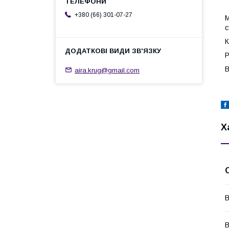
+380 (66) 301-07-27
с
К
Р
В
aira.krug@gmail.com
Х
В
В