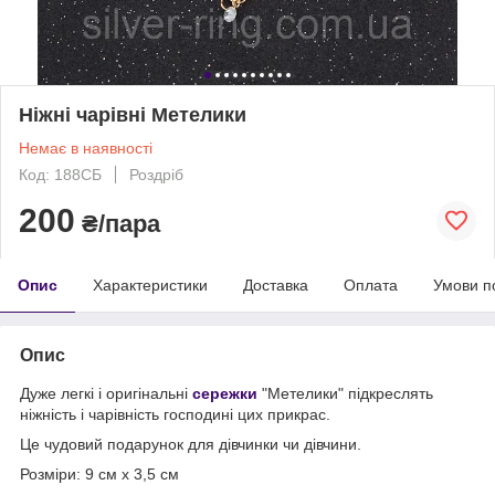
Ніжні чарівні Метелики
Немає в наявності
Код: 188СБ
Роздріб
200
₴/пара
Опис
Характеристики
Доставка
Оплата
Умови п
Опис
Дуже легкі і оригінальні
сережки
"Метелики" підкреслять
ніжність і чарівність господині цих прикрас.
Це чудовий подарунок для дівчинки чи дівчини.
Розміри: 9 см х 3,5 см