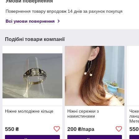
Умови повернення
Повернення товару впродовж 14 днів за рахунок покупця
Всі умови повернення
Подібні товари компанії
Ніжне молодіжне кільце
Ніжні сережки з
Чоке
намистинами
ланц
Мете
550
200
550
₴
₴/пара