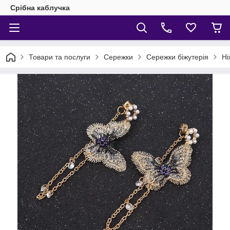
Срібна каблучка
Товари та послуги
Сережки
Сережки біжутерія
Ні