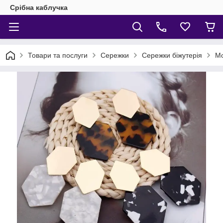
Срібна каблучка
Товари та послуги
Сережки
Сережки біжутерія
Мо