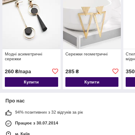
Модні асиметричні
Сережки геометричні
Стил
сережки
мідн
260
285
350
₴/пара
₴
Купити
Купити
Про нас
94% позитивних з 32 відгуків за рік
Працює з 30.07.2014
м. Київ