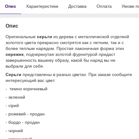
Опис
Характеристики
Доставка
Оплата
Умови п
Опис
Оригинальные
серьги
из дерева с металлической отделкой
золотого цвета прекрасно смотрятся как с летним, так и с
более теплым нарядом. Простая лаконичная форма этих
сережек
, подчеркнутая золотой фурнитурой придаст
завершенность вашему образу, какой бы наряд вы не
выбрали для себя.
Серьги
представлены в разных цветах. При заказе сообщите
интересующий вас цвет.
- темно коричневый
- зелений
- сірий
- рожевий - продан
- бордо - продан
- чорний
- коричневий