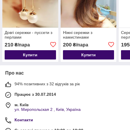
Довгі сережки - пуссети з
Ніжні сережки з
Сере
перлами
намистинами
пер
210
200
195
₴/пара
₴/пара
Купити
Купити
Про нас
94% позитивних з 32 відгуків за рік
Працює з 30.07.2014
м. Київ
ул. Миропольская 2 , Київ, Україна
Контакти