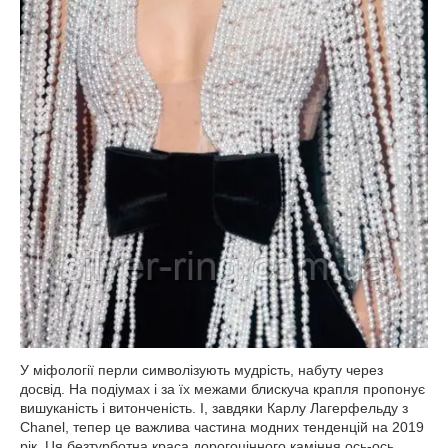
У міфології перли символізують мудрість, набуту через
досвід. На подіумах і за їх межами блискуча крапля пропонує
вишуканість і витонченість. І, завдяки Карлу Лагерфельду з
Chanel, тепер це важлива частина модних тенденцій на 2019
рік. Ця безтурботна краса дорогоцінного каміння ось-ось