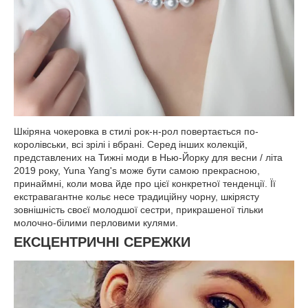
Шкіряна чокеровка в стилі рок-н-рол повертається по-
королівськи, всі зрілі і вбрані. Серед інших колекцій,
представлених на Тижні моди в Нью-Йорку для весни / літа
2019 року, Yuna Yang's може бути самою прекрасною,
принаймні, коли мова йде про цієї конкретної тенденції. Її
екстравагантне кольє несе традиційну чорну, шкірясту
зовнішність своєї молодшої сестри, прикрашеної тільки
молочно-білими перловими кулями.
ЕКСЦЕНТРИЧНІ СЕРЕЖКИ