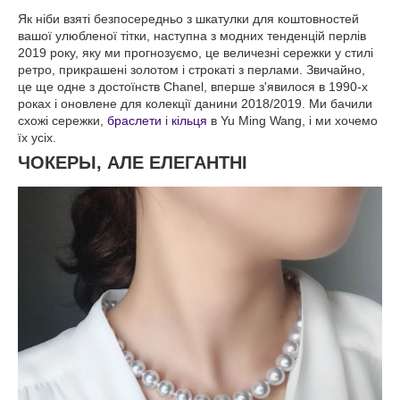
Як ніби взяті безпосередньо з шкатулки для коштовностей
вашої улюбленої тітки, наступна з модних тенденцій перлів
2019 року, яку ми прогнозуємо, це величезні сережки у стилі
ретро, прикрашені золотом і строкаті з перлами. Звичайно,
це ще одне з достоїнств Chanel, вперше з'явилося в 1990-х
роках і оновлене для колекції данини 2018/2019. Ми бачили
схожі сережки,
браслети
і
кільця
в Yu Ming Wang, і ми хочемо
їх усіх.
ЧОКЕРЫ, АЛЕ ЕЛЕГАНТНІ