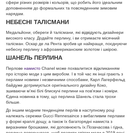
сфери різних розмірів і кольорів, що робить його ідеальним
доповненням до формальних та повсякденним зимовим
нарядам.
НЕБЕСНІ ТАЛІСМАНИ
Медальйони, обереги й талісмани, які відвідують дизайнери
високого класу. Додайте перлину, і ви отримаєте місячний
талісман. Оскар де ла Рента зробив це найкраще, поєднуючи
небесну перлину з афроамериканским золотом і шкірою.
ШАНЕЛЬ ПЕРЛИНА
Перлове
намисто
Chanel може похвалитися відкликанням
про історію моди з цим виробом. І в той час як інші грають з
перлами новими і незвичними способами, Карл Лагерфельд
байдуже дотримується оригінального дизайну Коко,
зшиваючи м'які білі блискучі перлини на пов'язки і коміри.
Єдина новинка в тому, що перлина Шанель стала трохи
більше.
До іншим модним тенденціям перлів в наступному році
належать сережки Gucci Rennesaince з вибагливим перлами
у формі краплі дощу, а також їх багаторядні намиста з
виразними брошками, які доповнюють їх.Позачасова і гідна,
перлина повернулася, щоб правити світом моди в 2019 році.