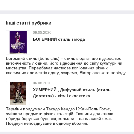
Інші статті рубрики
09.08.2020
БОГЕМНИЙ стиль і мода
Богемний стиль (boho chic) – стиль в одязі, що підкреслює
витонченість людини, його відношення до світу культури чи
мистецтва. Передбачає часткове копіювання різних
класичних елементів одягу, зокрема, Вікторіанського періоду.
06.08.2020
ХИМЕРНИЙ , Дифузний стиль (стиль
Достаток) - кітч і еклектика
Терміни придумали Такадо Кендзо і Жан-Поль Готьє,
змішали предмети різних колекцій. Тканини для стилю-
гібрида беруться будь-які, кольори – на власний смак.
Поєднуй непоєднуване в одному вбранні.