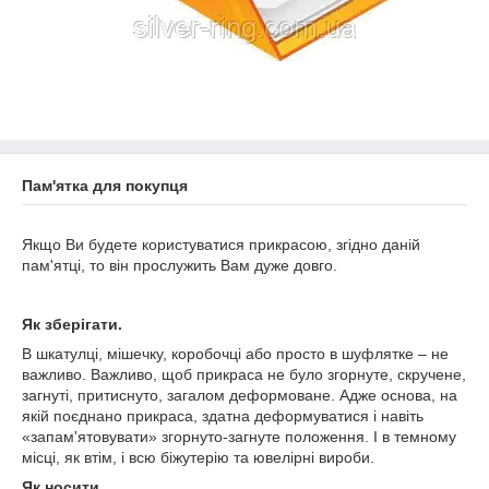
Пам'ятка для покупця
Якщо Ви будете користуватися прикрасою, згідно даній
пам'ятці, то він прослужить Вам дуже довго.
Як зберігати.
В шкатулці, мішечку, коробочці або просто в шуфлятке – не
важливо. Важливо, щоб прикраса не було згорнуте, скручене,
загнуті, притиснуто, загалом деформоване. Адже основа, на
якій поєднано прикраса, здатна деформуватися і навіть
«запам'ятовувати» згорнуто-загнуте положення. І в темному
місці, як втім, і всю біжутерію та ювелірні вироби.
Як носити