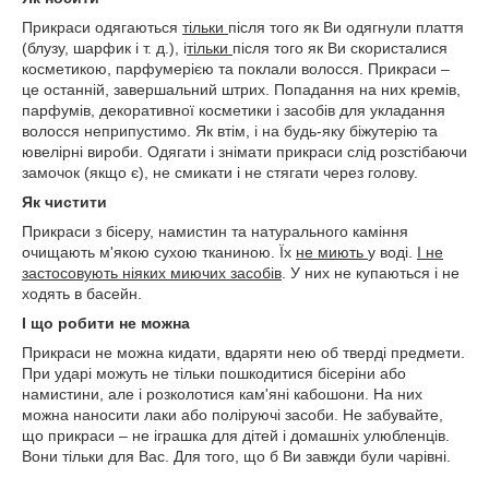
Прикраси одягаються
тільки
після того як Ви одягнули плаття
(блузу, шарфик і т. д.), і
тільки
після того як Ви скористалися
косметикою, парфумерією та поклали волосся. Прикраси –
це останній, завершальний штрих. Попадання на них кремів,
парфумів, декоративної косметики і засобів для укладання
волосся неприпустимо. Як втім, і на будь-яку біжутерію та
ювелірні вироби. Одягати і знімати прикраси слід розстібаючи
замочок (якщо є), не смикати і не стягати через голову.
Як чистити
Прикраси з бісеру, намистин та натурального каміння
очищають м'якою сухою тканиною. Їх
не миють
у воді.
І не
застосовують ніяких миючих засобів
. У них не купаються і не
ходять в басейн.
І що робити не можна
Прикраси не можна кидати, вдаряти нею об тверді предмети.
При ударі можуть не тільки пошкодитися бісеріни або
намистини, але і розколотися кам'яні кабошони. На них
можна наносити лаки або поліруючі засоби. Не забувайте,
що прикраси – не іграшка для дітей і домашніх улюбленців.
Вони тільки для Вас. Для того, що б Ви завжди були чарівні.