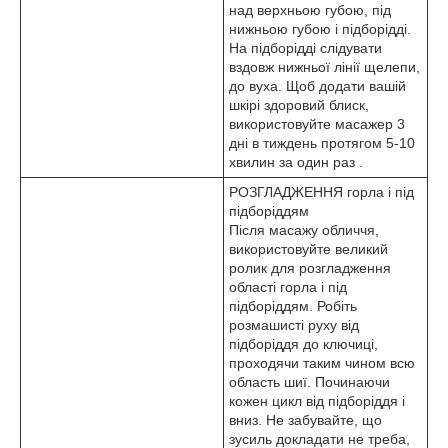
над верхньою губою, під
нижньою губою і підборідді.
На підборідді слідувати
вздовж нижньої лінії щелепи,
до вуха. Щоб додати вашій
шкірі здоровий блиск,
використовуйте масажер 3
дні в тиждень протягом 5-10
хвилин за один раз .
РОЗГЛАДЖЕННЯ горла і під
підборіддям
Після масажу обличчя,
використовуйте великий
ролик для розгладження
області горла і під
підборіддям. Робіть
розмашисті руху від
підборіддя до ключиці,
проходячи таким чином всю
область шиї. Починаючи
кожен цикл від підборіддя і
вниз. Не забувайте, що
зусиль докладати не треба,