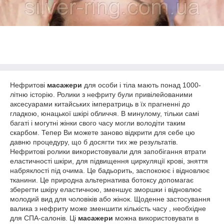
Нефритові
масажери
для особи і тіла мають понад 1000-
літню історію. Ролики з нефриту були привілейованими
аксесуарами китайських імператриць в їх прагненні до
гладкою, юнацької шкірі обличчя. В минулому, тільки самі
багаті і могутні жінки свого часу могли володіти таким
скарбом. Тепер Ви можете заново відкрити для себе цю
давню процедуру, що б досягти тих же результатів.
Нефритові ролики використовували для запобігання втрати
еластичності шкіри, для підвищення циркуляції крові, зняття
набряклості під очима. Це бадьорить, заспокоює і відновлює
тканини. Це природна альтернатива ботоксу допомагає
зберегти шкіру еластичною, зменшує зморшки і відновлює
молодий вид для чоловіків або жінок. Щоденне застосування
валика з нефриту може зменшити кількість часу , необхідне
для СПА-салонів. Ці
масажери
можна використовувати в