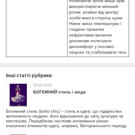
починаючи трохи вище брів,
використовуючи менший
ролик, розмах від центру
особи вниз в сторону щоки.
Ніжне зміна температури і
гладкою прокатки
нефритовим валиком
допоможе полегшити
дискомфорт у носових
пазухах та стабілізувати тиск.
Інші статті рубрики
09.08.2020
БОГЕМНИЙ стиль і мода
Богемний стиль (boho chic) – стиль в одязі, що підкреслює
витонченість людини, його відношення до світу культури чи
мистецтва. Передбачає часткове копіювання різних
класичних елементів одягу, зокрема, Вікторіанського періоду.