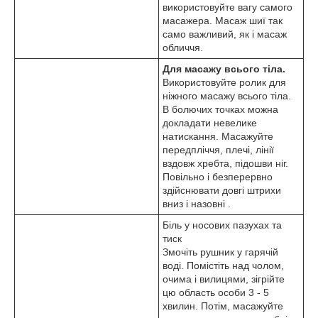
використовуйте вагу самого
масажера. Масаж шиї так
само важливий, як і масаж
обличчя.
Для масажу всього тіла.
Використовуйте ролик для
ніжного масажу всього тіла.
В болючих точках можна
докладати невелике
натискання. Масажуйте
передпліччя, плечі, лінії
вздовж хребта, підошви ніг.
Повільно і безперервно
здійснювати довгі штрихи
вниз і назовні .
Біль у носових пазухах та
тиск
Змочіть рушник у гарячій
воді. Помістіть над чолом,
очима і вилицями, зігрійте
цю область особи 3 - 5
хвилин. Потім, масажуйте