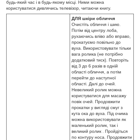
будь-який час і в будь-якому місці. Ними можна
користуватися дивлячись телевізор, читаючи книгу.
ДЛЯ шкіри обличчя
Очистіть обличчя і шию.
Потім від центру лоба,
рухаючись вліво або вправо,
прокатуємо повільно до
вуха. Використовувати тільки
вага ролика (не потрібно
додатковий тиск). Повторіть
від 3 до 6 разів в одній
області обличчя, а потім
перейти до наступної
області. Далі до очей.
Невеликий ролик можна
користуватися для масажу
повік очей. Продовжити
прокатки у вигляді смуг з
кута ока до вуха. Під очима
можна використовувати як
маленький ролик, так і
великий ролик . Пройдіться
по контуру носа. Продовжити